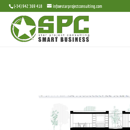
(+34) 942 369 418
info@starprojectconsulting.com