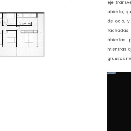
eje transv
abierto, q
de ocio, y
fachadas 
abiertas 
mientras q
gruesos m